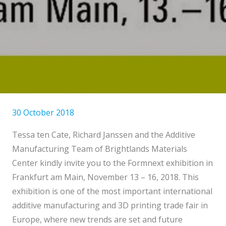
30 October 2018
Tessa ten Cate, Richard Janssen and the Additive
Manufacturing Team of Brightlands Materials
Center kindly invite you to the Formnext exhibition in
Frankfurt am Main, November 13 – 16, 2018. This
exhibition is one of the most important international
additive manufacturing and 3D printing trade fair in
Europe, where new trends are set and future