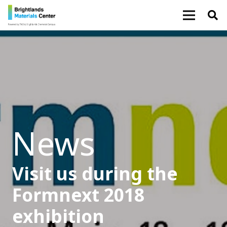
News
Visit us during the
Formnext 2018
exhibition