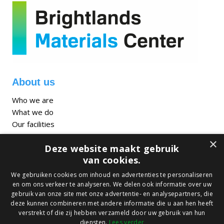
About us
Who we are
What we do
Our facilities
×
Focus Markets
Deze website maakt gebruik
van cookies.
Sustainable Mobility
We gebruiken cookies om inhoud en advertenties te personaliseren
Sustainable Buildings
en om ons verkeer te analyseren. We delen ook informatie over uw
Circular Packaging
gebruik van onze site met onze advertentie- en analysepartners, die
deze kunnen combineren met andere informatie die u aan hen heeft
Let’s Connect
verstrekt of die zij hebben verzameld door uw gebruik van hun
diensten.
Lees verder