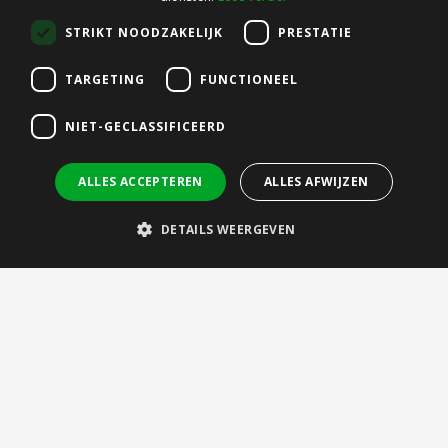
Meet us
STRIKT NOODZAKELIJK
PRESTATIE
Internships
Vacancies
TARGETING
FUNCTIONEEL
Contact
NIET-GECLASSIFICEERD
Brightlands Materials Center
Urmonderbaan 22 (Gate 2)
ALLES ACCEPTEREN
ALLES AFWIJZEN
6167 RD Geleen, NL
bmc@tno.nl
DETAILS WEERGEVEN
Privacy statement
|
Cookie policy
|
Accessibility